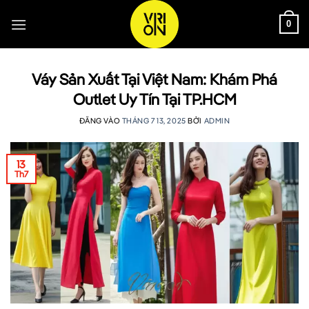
Bỏ
qua
0
nội
dung
Váy Sản Xuất Tại Việt Nam: Khám Phá
Outlet Uy Tín Tại TP.HCM
ĐĂNG VÀO
THÁNG 7 13, 2025
BỞI
ADMIN
13
Th7