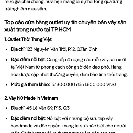
mức giá phải chăng, hứa hẹn mang lại sự hài lòng qua từng
trải nghiệm mua sắm.
Top các cửa hàng outlet uy tín chuyên bán váy sản
xuất trong nước tại TP.HCM
1.
Outlet Thời Trang Việt
Địa chỉ:
123 Nguyễn Văn Trỗi, P.12, Q.Tân Bình
Đặc điểm nổi bật:
Cung cấp đa dạng các mẫu váy sản xuất
tại Việt Nam từ phong cách công sở đến dạo phố. Hàng
hóa được cập nhật thường xuyên, đảm bảo tính thời trang.
Mức giá tham khảo:
Từ 300.000 đến 1.500.000 VNĐ
2.
Váy Nữ Made in Vietnam
Địa chỉ:
45 Lê Văn Sỹ, P.13, Q.3
Đặc điểm nổi bật:
Nổi bật với những bộ sưu tập váy
handmade và độc quyền, mang lại sự khác biệt cho người
mặc. Chất lượng vải và đường may đảm bảo cao cấp.