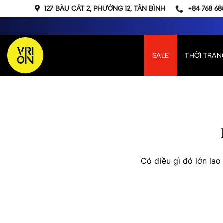
Bỏ
127 BÀU CÁT 2, PHƯỜNG 12, TÂN BÌNH
+84 768 68
qua
nội
dung
SALE
THỜI TRAN
Chuyển
đến
phần
nội
dung
Có điều gì đó lớn la