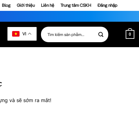
Blog
Giới thiệu
Liên hệ
Trung tâm CSKH
Đăng nhập
Tìm
VI
0
kiếm:
c
ựng và sẽ sớm ra mắt!