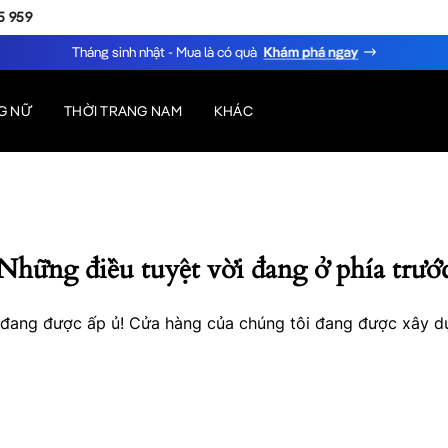
5 959
Tháng sinh nhật - Mua là có quà
G NỮ
THỜI TRANG NAM
KHÁC
Những điều tuyệt vời đang ở phía trướ
o đang được ấp ủ! Cửa hàng của chúng tôi đang được xây d