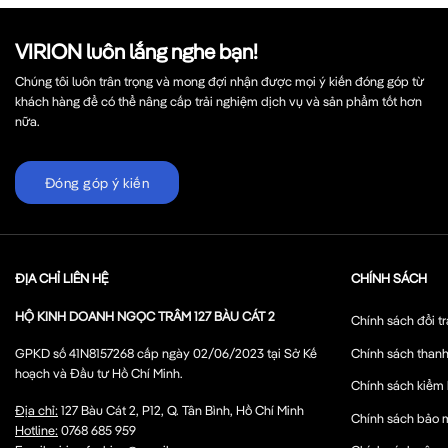
VIRION luôn lắng nghe bạn!
Chúng tôi luôn trân trọng và mong đợi nhận được mọi ý kiến đóng góp từ
khách hàng để có thể nâng cấp trải nghiệm dịch vụ và sản phẩm tốt hơn
nữa.
Đóng góp ý kiến
ĐỊA CHỈ LIÊN HỆ
CHÍNH SÁCH
HỘ KINH DOANH NGỌC TRÂM 127 BÀU CÁT 2
Chính sách đổi tr
Chính sách thanh
GPKD số 41N8157268 cấp ngày 02/06/2023 tại Sở Kế
hoạch và Đầu tư Hồ Chí Minh.
Chính sách kiểm
Địa chỉ:
127 Bàu Cát 2, P12, Q. Tân Bình, Hồ Chí Minh
Chính sách bảo 
Hotline:
0768 685 959